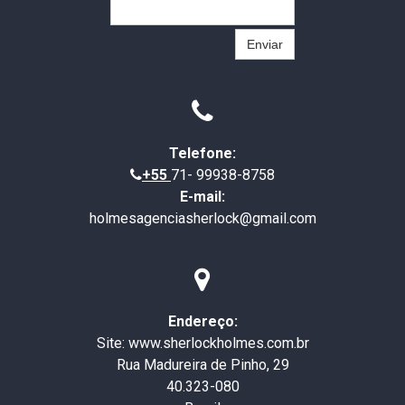
Enviar

Telefone:
+55
71- 99938-8758

E-mail:
holmesagenciasherlock@gmail.com

Endereço:
Site: www.sherlockholmes.com.br
Rua Madureira de Pinho, 29
40.323-080